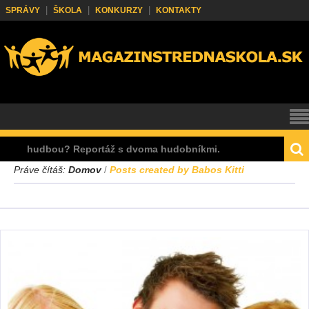
SPRÁVY
ŠKOLA
KONKURZY
KONTAKTY
dbou? Reportáž s dvoma hudobníkmi.
Prečo nen
Práve čítáš:
Domov
Posts created by Babos Kitti
/