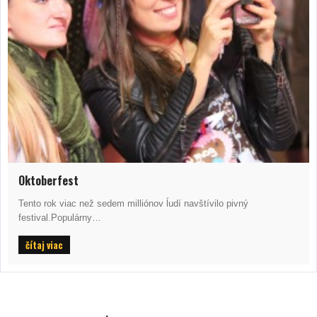
Oktoberfest
Tento rok viac než sedem milliónov ĺudí navštívilo pivný
festival.Populárny…
čítaj viac