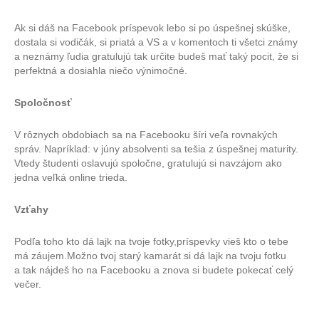
Ak si dáš na Facebook príspevok lebo si po úspešnej skúške,
dostala si vodičák, si priatá a VS a v komentoch ti všetci známy
a neznámy ľudia gratulujú tak určite budeš mať taký pocit, že si
perfektná a dosiahla niečo výnimočné.
Spoločnosť
V rôznych obdobiach sa na Facebooku šíri veľa rovnakých
správ. Napríklad: v júny absolventi sa tešia z úspešnej maturity.
Vtedy študenti oslavujú spoločne, gratulujú si navzájom ako
jedna veľká online trieda.
Vzťahy
Podľa toho kto dá lajk na tvoje fotky,príspevky vieš kto o tebe
má záujem.Možno tvoj starý kamarát si dá lajk na tvoju fotku
a tak nájdeš ho na Facebooku a znova si budete pokecať celý
večer.