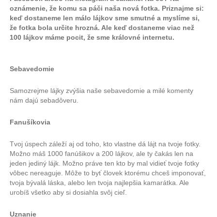
oznámenie, že komu sa páči naša nová fotka. Priznajme si:
keď dostaneme len málo lájkov sme smutné a myslíme si,
že fotka bola určite hrozná. Ale keď dostaneme viac než
100 lájkov máme pocit, že sme královné internetu.
Sebavedomie
Samozrejme lájky zvýšia naše sebavedomie a milé komenty
nám dajú sebadôveru.
Fanušíkovia
Tvoj úspech záleží aj od toho, kto vlastne dá lájt na tvoje fotky.
Možno máš 1000 fanúšikov a 200 lájkov, ale ty čakás len na
jeden jediný lájk. Možno práve ten kto by mal vidieť tvoje fotky
vôbec nereaguje. Môže to byť človek ktorému chceš imponovať,
tvoja bývalá láska, alebo len tvoja najlepšia kamarátka. Ale
urobíš všetko aby si dosiahla svôj cieľ.
Uznanie