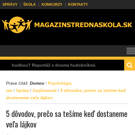
SPRÁVY
ŠKOLA
KONKURZY
KONTAKTY
hudbou? Reportáž s dvoma hudobníkmi.
Prečo n
Práve čítáš:
Domov
/
Psychológia,
5 dôvodov, prečo sa tešíme keď
sex
/
Správy
/
Zaujímavosti
/
dostaneme veľa lájkov
5 dôvodov, prečo sa tešíme keď dostaneme
veľa lájkov