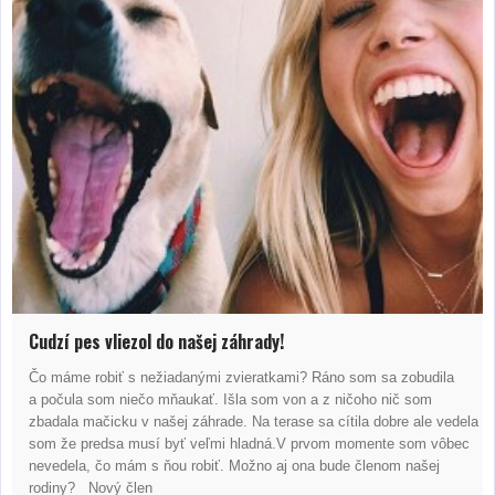
Cudzí pes vliezol do našej záhrady!
Čo máme robiť s nežiadanými zvieratkami? Ráno som sa zobudila
a počula som niečo mňaukať. Išla som von a z ničoho nič som
zbadala mačicku v našej záhrade. Na terase sa cítila dobre ale vedela
som že predsa musí byť veľmi hladná.V prvom momente som vôbec
nevedela, čo mám s ňou robiť. Možno aj ona bude členom našej
rodiny? Nový člen