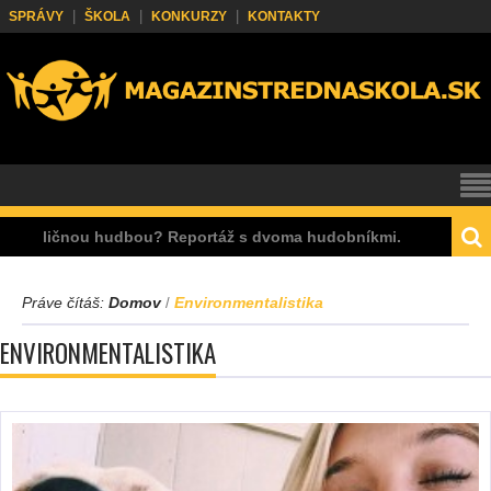
SPRÁVY
ŠKOLA
KONKURZY
KONTAKTY
 pouličnou hudbou? Reportáž s dvoma hudobníkmi.
Práve čítáš:
Domov
Environmentalistika
/
ENVIRONMENTALISTIKA