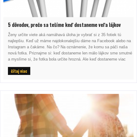
5 dôvodov, prečo sa tešíme keď dostaneme veľa lájkov
Ženy určite viete aká namáhavá úloha je vybrať si z 35 fotiek tú
najlepšiu. Keď už máme najdokonalejšiu dáme na Facebook alebo na
Instagram a čakáme. Na čo? Na oznámenie, že komu sa páči naša
nová fotka. Priznajme si: keď dostaneme len málo lájkov sme smutné
a myslíme si, že fotka bola určite hrozná. Ale keď dostaneme viac
čítaj viac