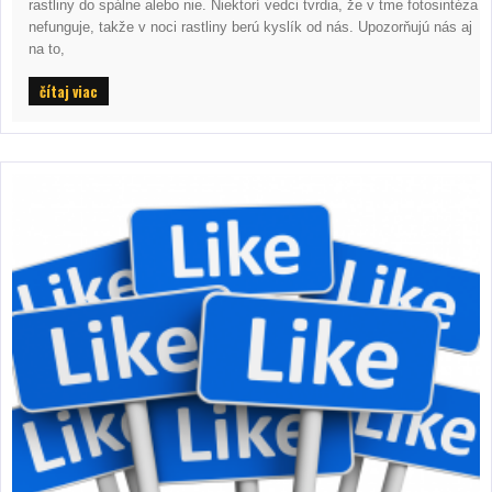
rastliny do spálne alebo nie. Niektorí vedci tvrdia, že v tme fotosintéza
nefunguje, takže v noci rastliny berú kyslík od nás. Upozorňujú nás aj
na to,
čítaj viac