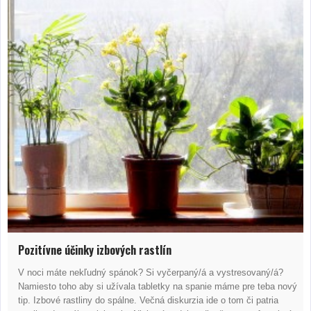
Pozitívne účinky izbových rastlín
V noci máte nekľudný spánok? Si vyčerpaný/á a vystresovaný/á?
Namiesto toho aby si užívala tabletky na spanie máme pre teba nový
tip. Izbové rastliny do spálne. Večná diskurzia ide o tom či patria