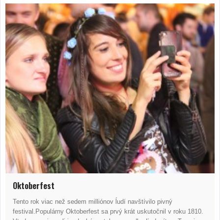
Oktoberfest
Tento rok viac než sedem milliónov ĺudí navštívilo pivný
festival.Populárny Oktoberfest sa prvý krát uskutočnil v roku 1810.