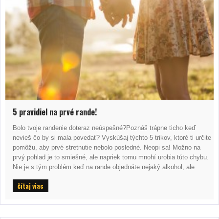
5 pravidiel na prvé rande!
Bolo tvoje randenie doteraz neúspešné?Poznáš trápne ticho keď
nevieš čo by si mala povedať? Vyskúšaj týchto 5 trikov, ktoré ti určite
pomôžu, aby prvé stretnutie nebolo posledné. Neopi sa! Možno na
prvý pohlad je to smiešné, ale napriek tomu mnohí urobia túto chybu.
Nie je s tým problém keď na rande objednáte nejaký alkohol, ale
čítaj viac