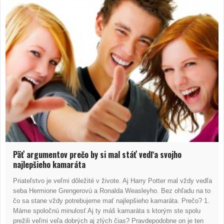
Päť argumentov prečo by si mal stáť vedľa svojho
najlepšieho kamaráta
Priateľstvo je veľmi dôležité v živote. Aj Harry Potter mal vždy vedľa
seba Hermione Grengerovú a Ronalda Weasleyho. Bez ohľadu na to
čo sa stane vždy potrebujeme mať najlepšieho kamaráta. Prečo? 1.
Máme spoločnú minulosť Aj ty máš kamaráta s ktorým ste spolu
prežili veľmi veľa dobrých aj zlých čias? Pravdepodobne on je ten