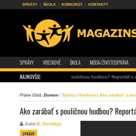
SPRÁVY
ŠKOLA
KONKURZY
KONTAKTY
SPRÁVY
VRECKOVÉ
ŠKOLA
MÓDA/ŽIVOTOSPRÁVA
NAJNOVŠIE:
Ako zarábať s pouličnou hudbou? Reportáž s dvoma hud
Práve čítáš:
Domov
Ako zarábať s po
/
Správy
/
Vreckové
/
Ako zarábať s pouličnou hudbou? Report
Autor:
B. Dorottya
SPRÁVY