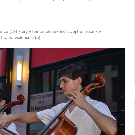
nce (19) ktorý v tomto roku ukončil svoj tretí ročník v
hrá na violončele (o).