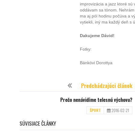
improvizácia a jazz ktoré s
oddávam sa tónom. Nehrám zo 
ma aj pól hodinu počúva a v
vytiekli, iný ma každý deň s
Dakujeme Dávid!
Fotky:
Bánkövi Dorottya
Predchádzajúci článok
Prečo nenávidíme telesnú výchovu?
2016-02-21
ŠPORT
SÚVISIACE ČLÁNKY