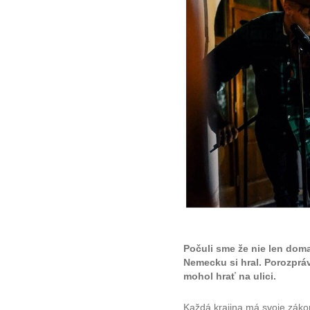
Počuli sme že nie len doma 
Nemecku si hral. Porozpráv
mohol hrať na ulici.
Každá krajina má svoje záko