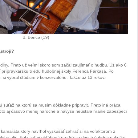
B. Bence (19)
stroji?
iny. Preto už veľmi skoro som začal zaujímať o hudbu. Už ako 6
 prípravkársku triedu hudobnej školy Ferenca Farkasa. Po
 si vybral štúdium v konzervatóriu. Takže už 13 rokov.
súťaž na ktorú sa musím dôkladne pripraviť. Preto iná práca
toto aj časovo menej náročné a navyše neustále hranie zabezpečí
kamaráta ktorý navrhol vyskúšať zahrať si na voľaktorom z
lebo ulíc. Bola veľmi obľúbená produkcia dvoch čelistov nakoľko