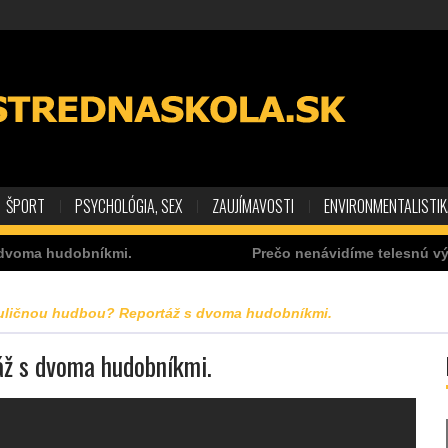
ŠPORT
PSYCHOLÓGIA, SEX
ZAUJÍMAVOSTI
ENVIRONMENTALISTI
obníkmi.
Prečo nenávidíme telesnú výchovu?
uličnou hudbou? Reportáž s dvoma hudobníkmi.
áž s dvoma hudobníkmi.