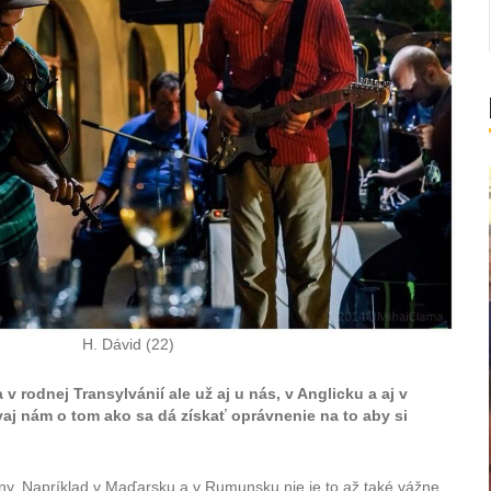
H. Dávid (22)
v rodnej Transylvánií ale už aj u nás, v Anglicku a aj v
aj nám o tom ako sa dá získať oprávnenie na to aby si
ny. Napríklad v Maďarsku a v Rumunsku nie je to až také vážne.