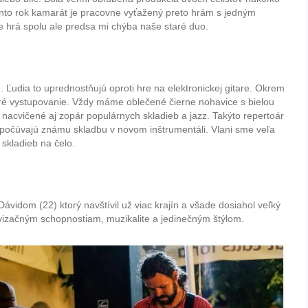
tento rok kamarát je pracovne vyťažený preto hrám s jedným
e hrá spolu ale predsa mi chýba naše staré duo.
 Ľudia to uprednostňujú oproti hre na elektronickej gitare. Okrem
ré vystupovanie. Vždy máme oblečené čierne nohavice s bielou
cvičené aj zopár populárnych skladieb a jazz. Takýto repertoár
i počúvajú známu skladbu v novom inštrumentáli. Vlani sme veľa
 skladieb na čelo.
vidom (22) ktorý navštívil už viac krajín a všade dosiahol veľký
izačným schopnostiam, muzikalite a jedinečným štýlom.