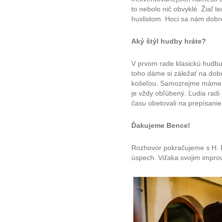
to nebolo nič obvyklé. Žiaľ 
huslistom. Hoci sa nám dobr
Aký štýl hudby hráte?
V prvom rade klasickú hudbu.
toho dáme si záležať na dob
košeľou. Samozrejme máme na
je vždy obľúbený. Ľudia rad
času obetovali na prepísanie
Ďakujeme Bence!
Rozhovor pokračujeme s H. Dá
úspech. Vďaka svojim improv