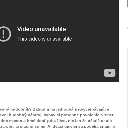
ntovaný hudobník? Zabudni na jednotvárne,vyčerpávajúce
 svoj hudobný nástroj. Vybav si potrebné povolenie a smer
dné miesto a hráš dosť príťažlivo, nie len že očaríš okolo
 zarobiť aj slušnú sumu. Aj dvaja umelci sa podelia snami o