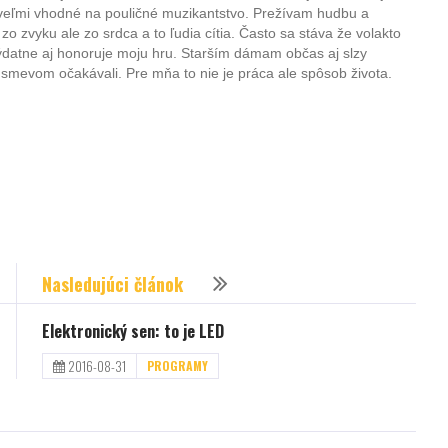
ú veľmi vhodné na pouličné muzikantstvo. Prežívam hudbu a
zvyku ale zo srdca a to ľudia cítia. Často sa stáva že volakto
ýdatne aj honoruje moju hru. Starším dámam občas aj slzy
 úsmevom očakávali. Pre mňa to nie je práca ale spôsob života.
Nasledujúci článok
Elektronický sen: to je LED
2016-08-31
PROGRAMY