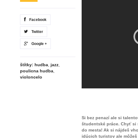
Facebook
Twitter
Google +
štítky:
hudba
,
jazz
,
poulicna hudba
,
violoncelo
Si bez penazí ale si tale
študentské práce. Chyť si
do mesta! Ak si nájdeš vho
idúcich turistov ale môžeš