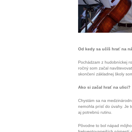
Od kedy sa učíš hrať na ná
Pochádzam z hudobníckej rod
ročný som začal navštevovať
skončení základnej školy som
Ako si začal hrať na ulici?
Chystám sa na medzinárodnú 
nemohla prísť do úvahy. Je 
aj potrebnú rutinu.
Pôvodne to bol nápad môjho 
frekventovanejších námestí a