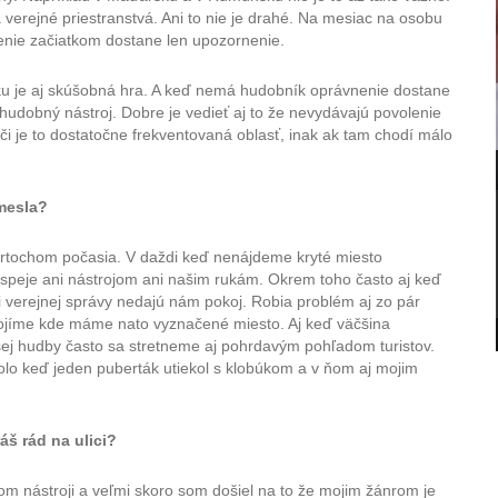
a verejné priestranstvá. Ani to nie je drahé. Na mesiac na osobu
enie začiatkom dostane len upozornenie.
u je aj skúšobná hra. A keď nemá hudobník oprávnenie dostane
udobný nástroj. Dobre je vedieť aj to že nevydávajú povolenie
 či je to dostatočne frekventovaná oblasť, inak ak tam chodí málo
mesla?
rtochom počasia. V daždi keď nenájdeme kryté miesto
peje ani nástrojom ani našim rukám. Okrem toho často aj keď
verejnej správy nedajú nám pokoj. Robia problém aj zo pár
ojíme kde máme nato vyznačené miesto. Aj keď väčšina
j hudby často sa stretneme aj pohrdavým pohľadom turistov.
lo keď jeden puberták utiekol s klobúkom a v ňom aj mojim
š rád na ulici?
 nástroji a veľmi skoro som došiel na to že mojim žánrom je