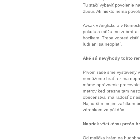
Tu stačí vybaviť povolenie n
25eur. Ak niekto nemá povol
Avšak v Anglicku a v Nemeck
pokutu a môžu mu zobrať aj h
hocikam. Treba vopred zistiť
ľudí ani sa neoplatí.
Aké sú nevýhody tohto re
Prvom rade sme vystavený v
nemôžeme hrať a zima nepris
máme oprávnenie pracovníci 
metrov keď presne tam nest
obecenstva má radosť z naše
Najhorším mojím zážitkom bo
zárobkom za pól dňa.
Napriek všetkému prečo hrá
Od malička hrám na hudobnom