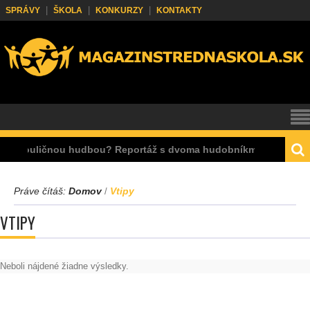
SPRÁVY
ŠKOLA
KONKURZY
KONTAKTY
ť s pouličnou hudbou? Reportáž s dvoma hudobníkmi.
Práve čítáš:
Domov
Vtipy
/
VTIPY
Neboli nájdené žiadne výsledky.