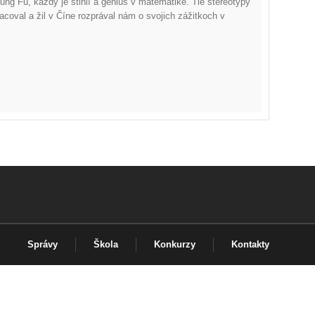
ung Fu, každý je štihlí a genius v matematike. Tie stereotypy
acoval a žil v Číne rozprával nám o svojich zážitkoch v
Správy
Škola
Konkurzy
Kontakty