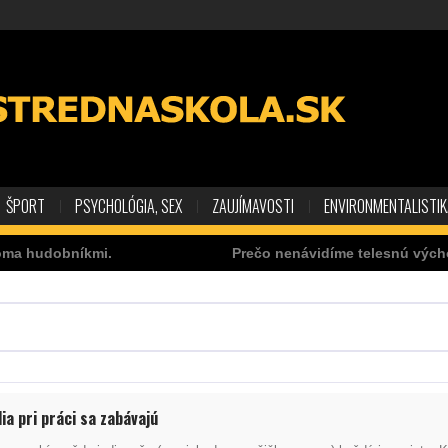
ŠPORT
PSYCHOLÓGIA, SEX
ZAUJÍMAVOSTI
ENVIRONMENTALISTI
a hudobníkmi.
Prečo nenávidíme telesnú výcho
ia pri práci sa zabávajú