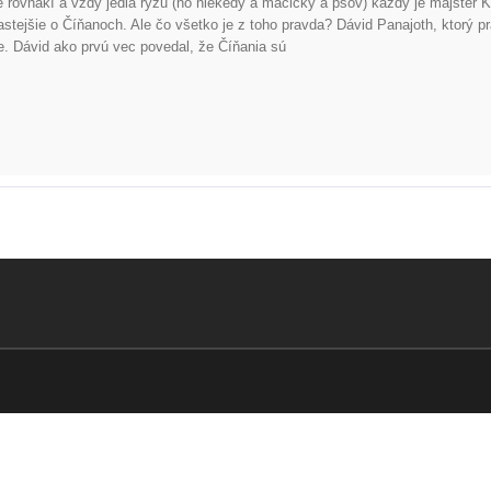
e rovnakí a vždy jedia ryžu (no niekedy a mačičky a psov) každý je majster K
stejšie o Číňanoch. Ale čo všetko je z toho pravda? Dávid Panajoth, ktorý pr
ne. Dávid ako prvú vec povedal, že Číňania sú