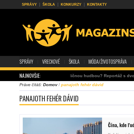
SPRÁVY
ŠKOLA
KONKURZY
KONTAKTY
SPRÁVY
VRECKOVÉ
ŠKOLA
MÓDA/ŽIVOTOSPRÁVA
NAJNOVŠIE:
Ako zarábať s pouličnou hudbou? Reportáž s dvom
Práve čítáš:
Domov
panajoth fehér dávid
/
PANAJOTH FEHÉR DÁVID
Čína, kde ľud