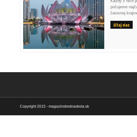
Každý z nich j
počujeme najča
čarovnej kraji
čítaj viac
Copyright 2015 - magazinstrednaskola.sk