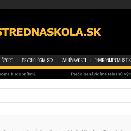
ŠPORT
PSYCHOLÓGIA, SEX
ZAUJÍMAVOSTI
ENVIRONMENTALISTI
oma hudobníkmi.
Prečo nenávidíme telesnú vých