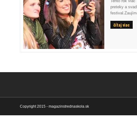
Tento rok viac
preteky a svad
festival.Zaují
čítaj viac
Copyright 2015 - magazinstrednaskola.sk