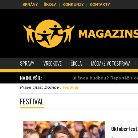
SPRÁVY
ŠKOLA
KONKURZY
KONTAKTY
SPRÁVY
VRECKOVÉ
ŠKOLA
MÓDA/ŽIVOTOSPRÁVA
NAJNOVŠIE:
Ako zarábať s pouličnou hudbou? Reportáž s dv
Práve čítáš:
Domov
festival
/
FESTIVAL
Oktoberfest