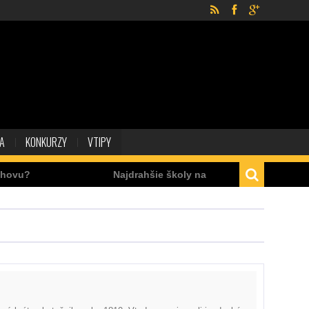
KA
KONKURZY
VTIPY
ovu?
Najdrahšie školy na svete