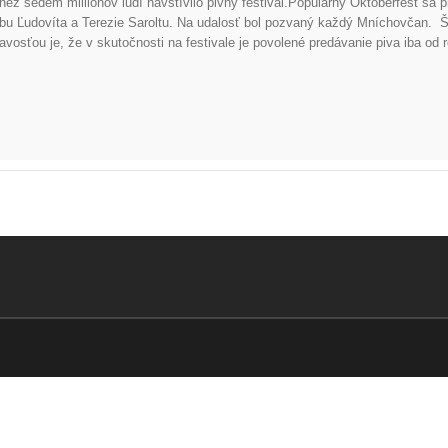
 než sedem milliónov ĺudí navštívilo pivný festival.Populárny Oktoberfest sa 
bu Ľudovíta a Terezie Saroltu. Na udalosť bol pozvaný každý Mníchovčan. Š
mavosťou je, že v skutočnosti na festivale je povolené predávanie piva iba 