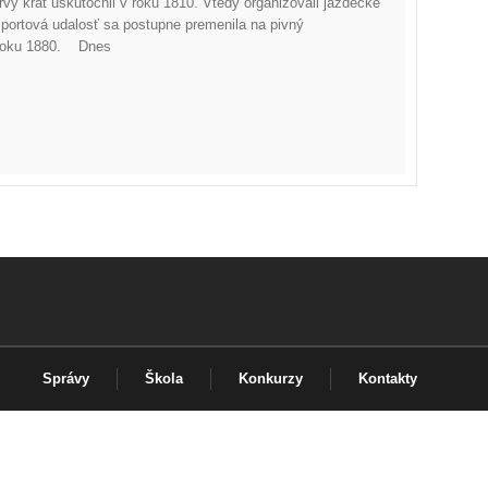
prvý krát uskutočnil v roku 1810. Vtedy organizovali jazdecké
portová udalosť sa postupne premenila na pivný
od roku 1880. Dnes
Správy
Škola
Konkurzy
Kontakty